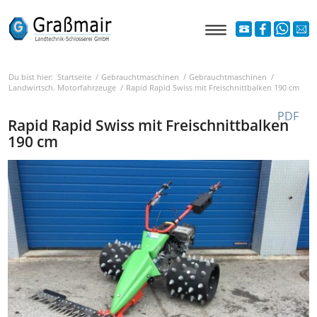
Du bist hier:
Startseite
/
Gebrauchtmaschinen
/
Gebrauchtmaschinen
/
Landwirtsch. Motorfahrzeuge
/
Rapid Rapid Swiss mit Freischnittbalken 190 cm
PDF
Rapid Rapid Swiss mit Freischnittbalken
190 cm