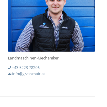
Landmaschinen-Mechaniker
+43 5223 78206
info@grassmair.at