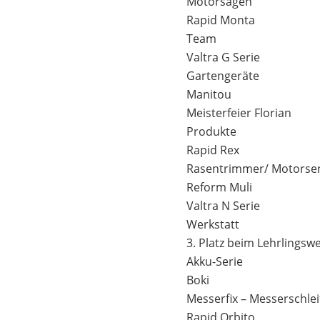
Motorsägen
Rapid Monta
Team
Valtra G Serie
Gartengeräte
Manitou
Meisterfeier Florian
Produkte
Rapid Rex
Rasentrimmer/ Motorsen
Reform Muli
Valtra N Serie
Werkstatt
3. Platz beim Lehrlings
Akku-Serie
Boki
Messerfix – Messerschlei
Rapid Orbito