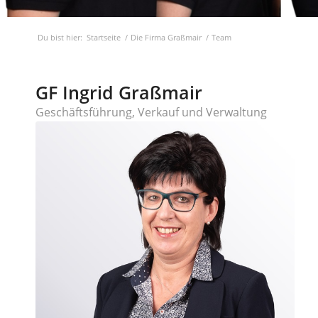
Du bist hier:
Startseite
/
Die Firma Graßmair
/
Team
GF Ingrid Graßmair
Geschäftsführung, Verkauf und Verwaltung