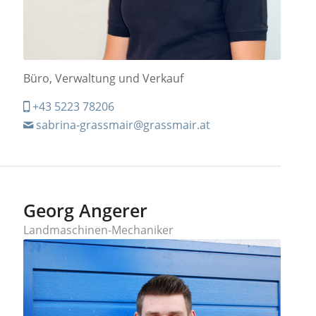
Büro, Verwaltung und Verkauf
+43 5223 78206
sabrina-grassmair@grassmair.at
Georg Angerer
Landmaschinen-Mechaniker