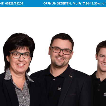
NE:
05223/78206
ÖFFNUNGSZEITEN: Mo-Fr: 7:30-12:30 und 1