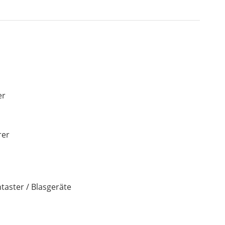
er
rer
aster / Blasgeräte